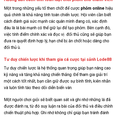
Một trong những yếu tố then chốt để cược
phỏm online
hiệu
quả chính là khả năng tính toán chiến lược. Hội viên cần biết
cách đánh giá sức mạnh các quân mình đang có, xác định
đâu là lá bài mạnh có thể giữ lại để tạo phỏm. Bên cạnh đó,
việc tính điểm chính xác và đọc vị đối thủ cũng sẽ giúp bạn
đưa ra quyết định hợp lý, hạn chế bị ăn chốt hoặc dâng cho
đối thủ ù.
Tư duy chiến lược khi tham gia cá cược tại sảnh Lode88
Tư duy chiến lược là hệ thống quan trọng giúp bạn nâng cao
kỹ năng và tăng khả năng chiến thắng .Để tham gia giải trí
một cách tốt nhất, bạn cần giữ được sự bình tĩnh, kiên nhẫn
và luôn tỉnh táo theo dõi diễn biến ván.
Một người chơi giỏi sẽ biết quan sát và ghi nhớ những lá đã
được đánh ra, từ đó suy luận ra bài của đối thủ và điều chỉnh
chiến thuật phù hợp. Ghi nhớ không chỉ giúp bạn tránh đánh