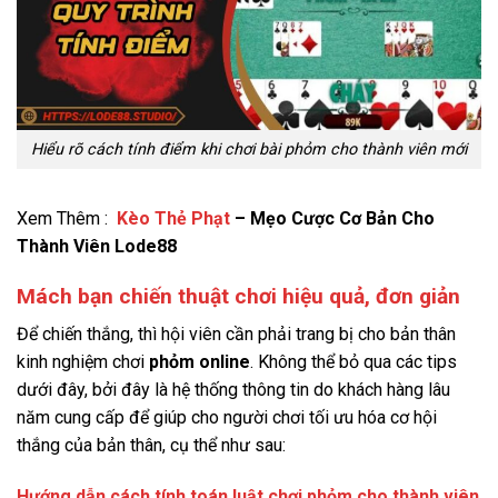
Hiểu rõ cách tính điểm khi chơi bài phỏm cho thành viên mới
Xem Thêm :
Kèo Thẻ Phạt
– Mẹo Cược Cơ Bản Cho
Thành Viên Lode88
Mách bạn chiến thuật chơi hiệu quả, đơn giản
Để chiến thắng, thì hội viên cần phải trang bị cho bản thân
kinh nghiệm chơi
phỏm online
. Không thể bỏ qua các tips
dưới đây, bởi đây là hệ thống thông tin do khách hàng lâu
năm cung cấp để giúp cho người chơi tối ưu hóa cơ hội
thắng của bản thân, cụ thể như sau:
Hướng dẫn cách tính toán luật chơi phỏm cho thành viên