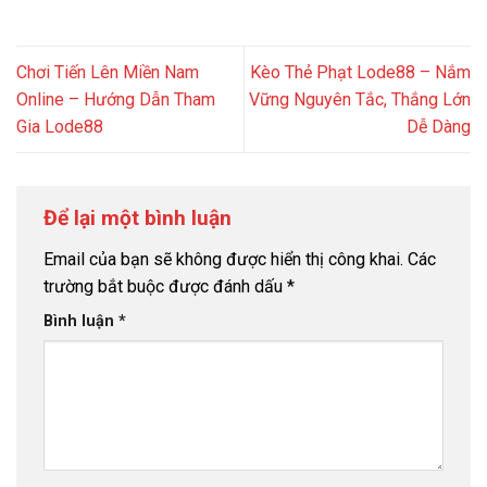
Chơi Tiến Lên Miền Nam
Kèo Thẻ Phạt Lode88 – Nắm
Online – Hướng Dẫn Tham
Vững Nguyên Tắc, Thắng Lớn
Gia Lode88
Dễ Dàng
Để lại một bình luận
Email của bạn sẽ không được hiển thị công khai.
Các
trường bắt buộc được đánh dấu
*
Bình luận
*