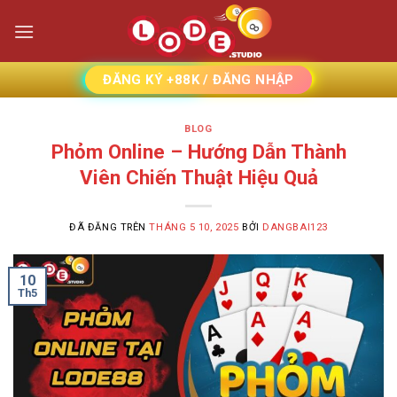
Chuyển
đến
nội
dung
ĐĂNG KÝ +88K / ĐĂNG NHẬP
BLOG
Phỏm Online – Hướng Dẫn Thành
Viên Chiến Thuật Hiệu Quả
ĐÃ ĐĂNG TRÊN
THÁNG 5 10, 2025
BỞI
DANGBAI123
10
Th5