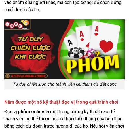
vào phỏm của người khác, mà còn tạo cơ hội để chặn đứng
chiến lược của họ.
Tư duy chiến lược cho thành viên khi tham gia đặt cược
Nắm được một số kỹ thuật đọc vị trong quá trình chơi
Đọc vị
phỏm online
là một trong những kỹ thuật cao để
thành viên có thể tối ưu hóa cơ hội chiến thắng của bản thân
bằng cách dự đoán trước hướng đi của họ. Nếu hội viên chơi