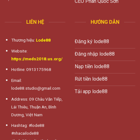
CEO Phan Quốc Sơn
LIÊN HỆ
HƯỚNG DẪN
Thương hiệu:
Lode88
Đăng ký lode88
Website:
Đăng nhập lode88
https://meds2018.us.org/
Nạp tiền lode88
Hotline: 0913175968
Rút tiền lode88
Email:
lode88.studio@gmail.com
Tải app lode88
Address: 09 Châu Văn Tiếp,
Lái Thiêu, Thuận An, Bình
Dương, Việt Nam
Hashtag: #lode88
#nhacailode88