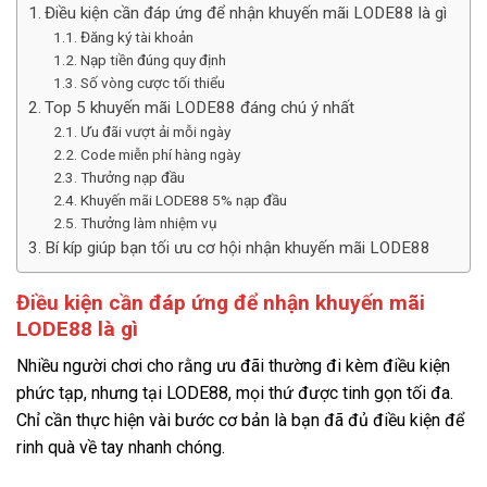
Điều kiện cần đáp ứng để nhận khuyến mãi LODE88 là gì
Đăng ký tài khoản
Nạp tiền đúng quy định
Số vòng cược tối thiểu
Top 5 khuyến mãi LODE88 đáng chú ý nhất
Ưu đãi vượt ải mỗi ngày
Code miễn phí hàng ngày
Thưởng nạp đầu
Khuyến mãi LODE88 5% nạp đầu
Thưởng làm nhiệm vụ
Bí kíp giúp bạn tối ưu cơ hội nhận khuyến mãi LODE88
Điều kiện cần đáp ứng để nhận khuyến mãi
LODE88 là gì
Nhiều người chơi cho rằng ưu đãi thường đi kèm điều kiện
phức tạp, nhưng tại LODE88, mọi thứ được tinh gọn tối đa.
Chỉ cần thực hiện vài bước cơ bản là bạn đã đủ điều kiện để
rinh quà về tay nhanh chóng.