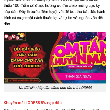
thiểu 100 điểm sẽ được hưởng ưu đãi chào mừng cực kỳ
hấp dẫn. Đây là bước đệm tuyệt vời để bet thủ bắt đầu hành
trình cá cược một cách thuận lợi và tự tin với nguồn vốn dồi
dào.
Ưu đãi siêu hấp dẫn dành cho tân thủ LODE88
Khuyến mãi LODE88 5% nạp đầu