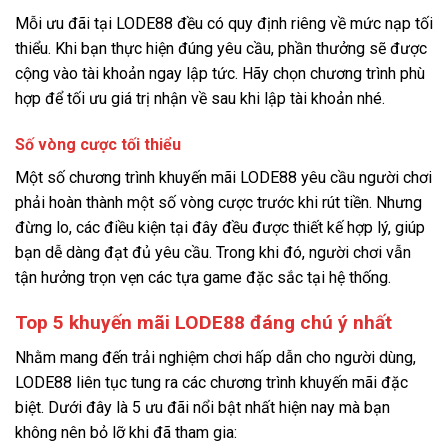
Mỗi ưu đãi tại LODE88 đều có quy định riêng về mức nạp tối
thiểu. Khi bạn thực hiện đúng yêu cầu, phần thưởng sẽ được
cộng vào tài khoản ngay lập tức. Hãy chọn chương trình phù
hợp để tối ưu giá trị nhận về sau khi lập tài khoản nhé.
Số vòng cược tối thiểu
Một số chương trình khuyến mãi LODE88 yêu cầu người chơi
phải hoàn thành một số vòng cược trước khi rút tiền. Nhưng
đừng lo, các điều kiện tại đây đều được thiết kế hợp lý, giúp
bạn dễ dàng đạt đủ yêu cầu. Trong khi đó, người chơi vẫn
tận hưởng trọn vẹn các tựa game đặc sắc tại hệ thống.
Top 5 khuyến mãi LODE88 đáng chú ý nhất
Nhằm mang đến trải nghiệm chơi hấp dẫn cho người dùng,
LODE88 liên tục tung ra các chương trình khuyến mãi đặc
biệt. Dưới đây là 5 ưu đãi nổi bật nhất hiện nay mà bạn
không nên bỏ lỡ khi đã tham gia: