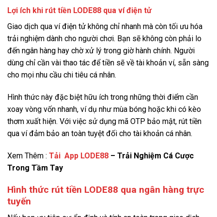
Lợi ích khi rút tiền LODE88 qua ví điện tử
Giao dịch qua ví điện tử không chỉ nhanh mà còn tối ưu hóa
trải nghiệm dành cho người chơi. Bạn sẽ không còn phải lo
đến ngân hàng hay chờ xử lý trong giờ hành chính. Người
dùng chỉ cần vài thao tác để tiền sẽ về tài khoản ví, sẵn sàng
cho mọi nhu cầu chi tiêu cá nhân.
Hình thức này đặc biệt hữu ích trong những thời điểm cần
xoay vòng vốn nhanh, ví dụ như mùa bóng hoặc khi có kèo
thơm xuất hiện. Với việc sử dụng mã OTP bảo mật, rút tiền
qua ví đảm bảo an toàn tuyệt đối cho tài khoản cá nhân.
Xem Thêm :
Tải App LODE88
– Trải Nghiệm Cá Cược
Trong Tầm Tay
Hình thức rút tiền LODE88 qua ngân hàng trực
tuyến