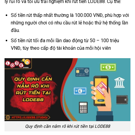
lý rủi ro và tối ưu trải nghiệm khi rút tiền LODE88. Cụ thể:
Số tiền rút thấp nhất thường là 100.000 VNĐ, phù hợp với
những người chơi có nhu cầu rút lẻ hoặc thử hệ thống lần
đầu.
Số tiền rút tối đa mỗi lần dao động từ 50 – 100 triệu
VNĐ, tùy theo cấp độ tài khoản của mỗi hội viên
Quy định cần nắm rõ khi rút tiền tại LODE88