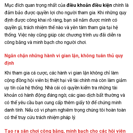
Mục đích quan trọng nhất của
điều khoản điều kiện
chính là
đảm bảo được quyền lợi cho người tham gia. Khi những quy
định được công khai rõ ràng, bạn sẽ nắm được mình có
quyền gì, trách nhiệm thế nào và yên tâm tham gia tại hệ
thống. Việc này cũng giúp các chương trình ưu đãi diễn ra
công bằng và minh bạch cho người chơi.
Ngăn chặn những hành vi gian lận, không tuân thủ quy
định
Khi tham gia cá cược, các hành vi gian lận không chỉ làm
cộng đồng hội viên bị thiệt hại về tài chính mà còn làm giảm
uy tín của hệ thống. Nhà cái có quyền kiểm tra những tài
khoản có hành động đáng ngờ, các giao dịch bất thường và
có thể yêu cầu bạn cung cấp thêm giấy tờ để chứng minh
danh tính. Nếu có vi phạm nghiêm trọng chúng tôi hoàn toàn
có thể truy cứu trách nhiệm pháp lý.
Tạo ra sân chơi công bằng, minh bạch cho các hội viên