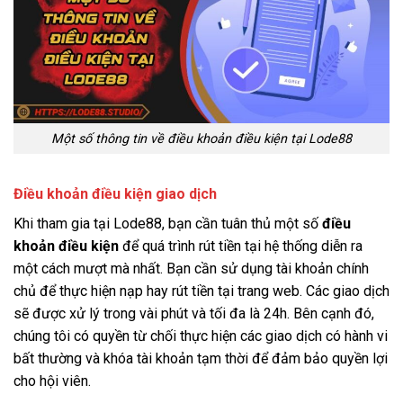
Một số thông tin về điều khoản điều kiện tại Lode88
Điều khoản điều kiện giao dịch
Khi tham gia tại Lode88, bạn cần tuân thủ một số
điều
khoản điều kiện
để quá trình rút tiền tại hệ thống diễn ra
một cách mượt mà nhất. Bạn cần sử dụng tài khoản chính
chủ để thực hiện nạp hay rút tiền tại trang web. Các giao dịch
sẽ được xử lý trong vài phút và tối đa là 24h. Bên cạnh đó,
chúng tôi có quyền từ chối thực hiện các giao dịch có hành vi
bất thường và khóa tài khoản tạm thời để đảm bảo quyền lợi
cho hội viên.