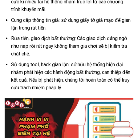
cực kì nhiều tại hệ thống nhằm trục lợi từ các chương
trình khuyến mãi.
Cung cấp thông tin giả: sử dụng giấy tờ giả mạo để gian
lận trong rút tiền.
Rửa tiền, giao dịch bất thường: Các giao dịch đáng ngờ
như nạp rồi rút ngay không tham gia chơi sẽ bị kiểm tra
chặt chẽ.
Sử dụng tool, hack gian lận: sở hữu hệ thống hiện đại
nhằm phát hiện các hành động bất thường, can thiệp đến
kết quả. Nếu bị phát hiện, chúng tôi hoàn toàn có thể truy
cứu trách nhiệm pháp lý.