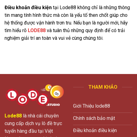
Điều khoản điều kiện
tại Lode88 không chỉ là những thông
tin mang tính hình thức mà còn là yếu tố then chốt giúp cho
hệ thống được vận hành trơn tru. Nếu bạn là người mới, hãy
tìm hiểu rõ
LODE88
và tuân thủ những quy định để có trải
nghiệm giải trí an toàn và vui vẻ cùng chúng tôi.
THAM KHẢO
Giới Thiệu lode88
Lode88
là nhà cái chuyên
Chính sách bảo mật
cung cấp dịch vụ lô đề trực
Điều khoản điều kiện
tuyến hàng đầu tại Việt