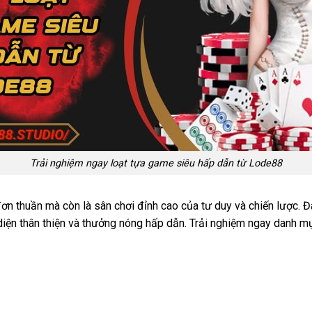
Trải nghiệm ngay loạt tựa game siêu hấp dẫn từ Lode88
í đơn thuần mà còn là sân chơi đỉnh cao của tư duy và chiến lược. 
 diện thân thiện và thưởng nóng hấp dẫn. Trải nghiệm ngay danh 