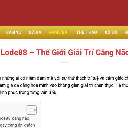
CASINO
ĐÁ GÀ
GAME BÀI
THỂ THAO
XỔ SỐ
K
Lode88 – Thế Giới Giải Trí Căng Nã
 những ai có niềm đam mê với sự thử thách trí tuệ và cảm giác chi
 tham gia dễ dàng hòa mình vào không gian giải trí chân thực. Hệ 
chinh phục trong từng ván đấu.
Lode88 căng não
ngày càng ăn khách