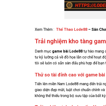
Xem Thêm :
Thể Thao Lode88
– Sân Chơ
Trải nghiệm kho tàng game
Danh mục
game bài Lode88
tự hào mang đế
tư kỹ lưỡng cả về đồ họa lẫn cơ chế hoạt độ
tôi sẽ luôn có sẵn sàn đấu phù hợp để bạn t
Thử so tài đỉnh cao với game bà
Tiến lên miền Nam Lode88 mang đến trải ngh
giao diện đẹp mắt, luật chơi chuẩn chỉnh và 
không thể thiếu trong bộ sưu tập của bất kỳ h