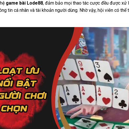
ghệ
game bài Lode88
, đảm bảo mọi thao tác cược đều được xử lý
ông tin cá nhân và tài khoản người dùng. Nhờ vậy, hội viên có th