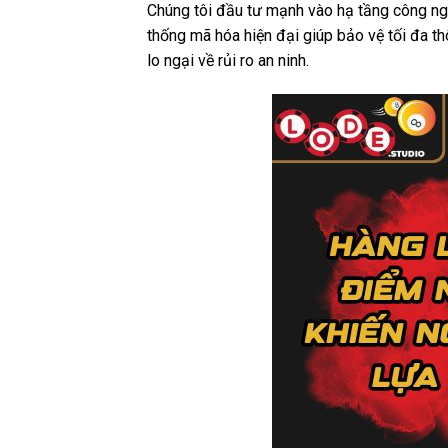
Chúng tôi đầu tư mạnh vào hạ tầng công n
thống mã hóa hiện đại giúp bảo vệ tối đa th
lo ngại về rủi ro an ninh.