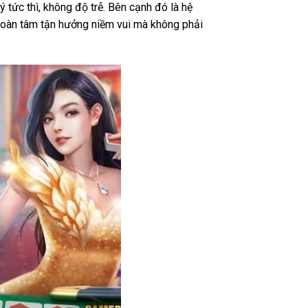
 tức thì, không độ trễ. Bên cạnh đó là hệ
ể toàn tâm tận hưởng niềm vui mà không phải