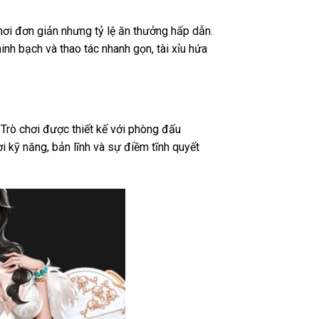
ơi đơn giản nhưng tỷ lệ ăn thưởng hấp dẫn.
inh bạch và thao tác nhanh gọn, tài xỉu hứa
 Trò chơi được thiết kế với phòng đấu
i kỹ năng, bản lĩnh và sự điềm tĩnh quyết