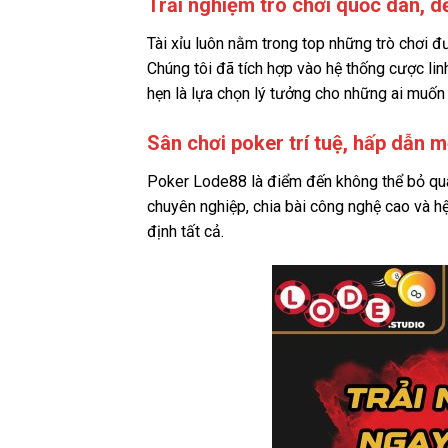
Trải nghiệm trò chơi quốc dân, dễ
Tài xỉu luôn nằm trong top những trò chơi 
Chúng tôi đã tích hợp vào hệ thống cược lin
hẹn là lựa chọn lý tưởng cho những ai muốn 
Sân chơi poker trí tuệ, hấp dẫn m
Poker Lode88 là điểm đến không thể bỏ qua v
chuyên nghiệp, chia bài công nghệ cao và hệ
định tất cả.