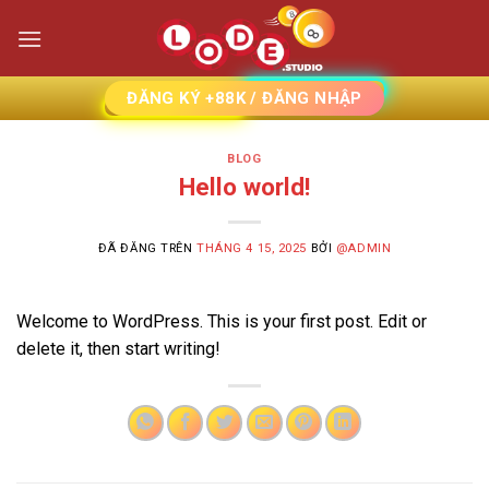
Chuyển
đến
nội
dung
ĐĂNG KÝ +88K / ĐĂNG NHẬP
BLOG
Hello world!
ĐÃ ĐĂNG TRÊN
THÁNG 4 15, 2025
BỞI
@ADMIN
Welcome to WordPress. This is your first post. Edit or
delete it, then start writing!