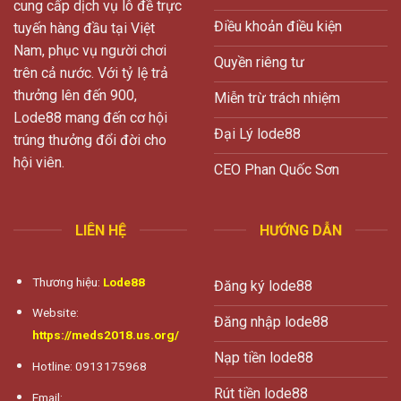
cung cấp dịch vụ lô đề trực
Điều khoản điều kiện
tuyến hàng đầu tại Việt
Nam, phục vụ người chơi
Quyền riêng tư
trên cả nước. Với tỷ lệ trả
thưởng lên đến 900,
Miễn trừ trách nhiệm
Lode88 mang đến cơ hội
Đại Lý lode88
trúng thưởng đổi đời cho
hội viên.​
CEO Phan Quốc Sơn
LIÊN HỆ
HƯỚNG DẪN
Thương hiệu:
Lode88
Đăng ký lode88
Website:
Đăng nhập lode88
https://meds2018.us.org/
Nạp tiền lode88
Hotline: 0913175968
Rút tiền lode88
Email: