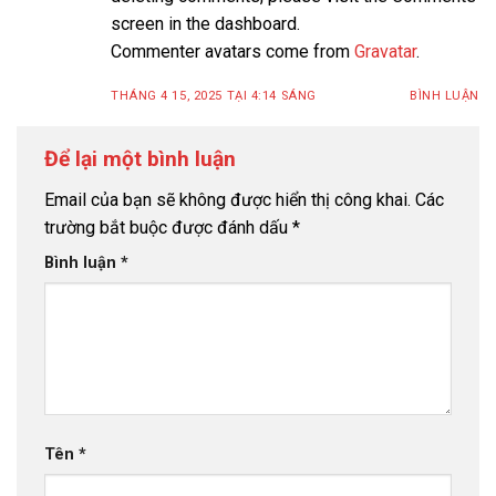
screen in the dashboard.
Commenter avatars come from
Gravatar
.
THÁNG 4 15, 2025 TẠI 4:14 SÁNG
BÌNH LUẬN
Để lại một bình luận
Email của bạn sẽ không được hiển thị công khai.
Các
trường bắt buộc được đánh dấu
*
Bình luận
*
Tên
*